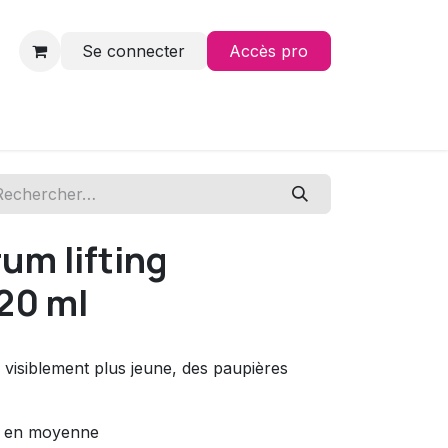
Se connecter
Accès pro
Contact
um lifting
 20 ml
 visiblement plus jeune, des paupières
és en moyenne