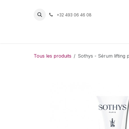
Se rendre au contenu
+32 493 06 46 08
Boutique
Tous les produits
Sothys - Sérum lifting 