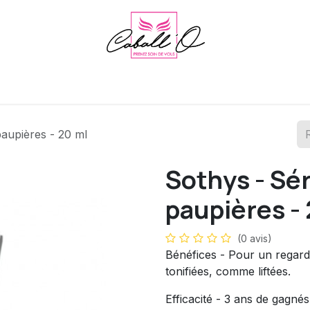
Footlogix
Sothys
Le cabinet et l'institut
Agenda
Blog
paupières - 20 ml
Sothys - Sér
paupières -
(0 avis)
Bénéfices - Pour un regard
tonifiées, comme liftées.
Efficacité - 3 ans de gagn