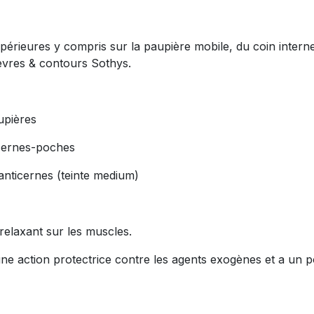
upérieures y compris sur la paupière mobile, du coin intern
lèvres & contours Sothys.
upières
cernes-poches
anticernes (teinte medium)
relaxant sur les muscles.
e action protectrice contre les agents exogènes et a un pou