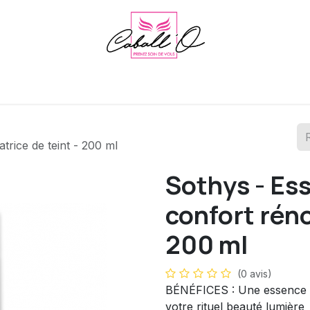
Footlogix
Sothys
Le cabinet et l'institut
Agenda
Blog
trice de teint - 200 ml
Sothys - Ess
confort réno
200 ml
(0 avis)
BÉNÉFICES : Une essence tri
votre rituel beauté lumière