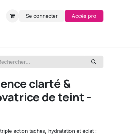
Se connecter
Accès pro
Contact
ence clarté &
vatrice de teint -
ple action taches, hydratation et éclat :