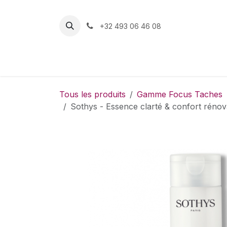
Se rendre au contenu
+32 493 06 46 08
Boutique
Tous les produits
Gamme Focus Taches
Sothys - Essence clarté & confort rénova