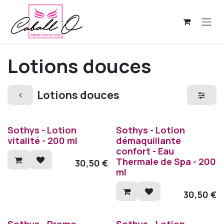
Se rendre au contenu
Lotions douces
Lotions douces
Sothys - Lotion
Sothys - Lotion
vitalité - 200 ml
démaquillante
confort - Eau
Thermale de Spa - 200
30,50
€
ml
30,50
€
Sothys - Promo -
Sothys - Lotion